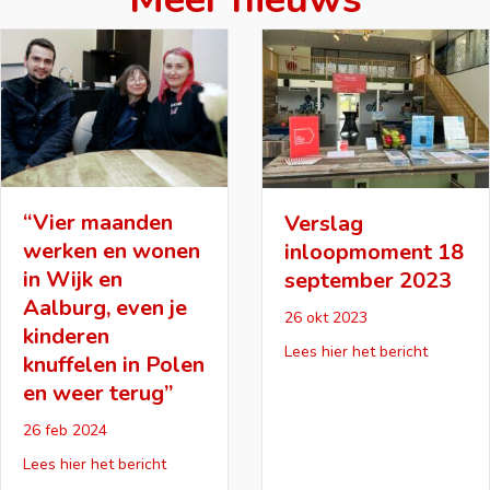
“Vier maanden
Verslag
werken en wonen
inloopmoment 18
in Wijk en
september 2023
Aalburg, even je
26 okt 2023
kinderen
about Ve
Lees hier het bericht
knuffelen in Polen
en weer terug”
nemers’ ondertekend
e huisvesting voor arbeidsmigranten wordt overal taboe”
26 feb 2024
about “Vier maanden werken en wonen in Wijk 
Lees hier het bericht