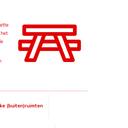
ette
 het
de
n
ke (buiten)ruimten