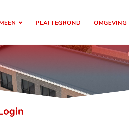
MEEN
PLATTEGROND
OMGEVING
Login