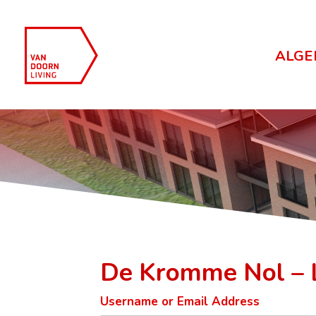
ALGE
De Kromme Nol – 
Username or Email Address